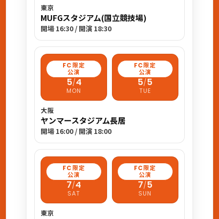
東京
MUFGスタジアム(国立競技場)
開場 16:30 / 開演 18:30
FC限定
FC限定
公演
公演
5
4
5
5
/
/
MON
TUE
大阪
ヤンマースタジアム長居
開場 16:00 / 開演 18:00
FC限定
FC限定
公演
公演
7
4
7
5
/
/
SAT
SUN
東京